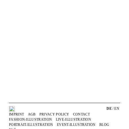
Zum
Anja Karboul
Illustrator
Inhalt
springen
DE
/
EN
IMPRINT
AGB
PRIVACY POLICY
CONTACT
FASHION-ILLUSTRATION
LIVE-ILLUSTRATION
PORTRAIT-ILLUSTRATION
EVENT-ILLUSTRATION
BLOG