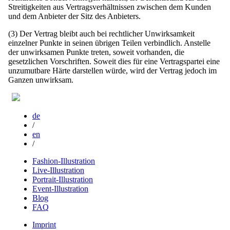
Streitigkeiten aus Vertragsverhältnissen zwischen dem Kunden
und dem Anbieter der Sitz des Anbieters.
(3) Der Vertrag bleibt auch bei rechtlicher Unwirksamkeit
einzelner Punkte in seinen übrigen Teilen verbindlich. Anstelle
der unwirksamen Punkte treten, soweit vorhanden, die
gesetzlichen Vorschriften. Soweit dies für eine Vertragspartei eine
unzumutbare Härte darstellen würde, wird der Vertrag jedoch im
Ganzen unwirksam.
de
/
en
/
Fashion-Illustration
Live-Illustration
Portrait-Illustration
Event-Illustration
Blog
FAQ
Imprint