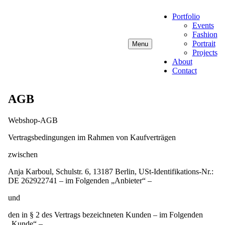
Zum
Portfolio
Inhalt
Events
springen
Fashion
Portrait
Menu
Projects
About
Contact
Anja Karboul
Illustrator
AGB
Webshop-AGB
Vertragsbedingungen im Rahmen von Kaufverträgen
zwischen
Anja Karboul, Schulstr. 6, 13187 Berlin, USt-Identifikations-Nr.:
DE 262922741 – im Folgenden „Anbieter“ –
und
den in § 2 des Vertrags bezeichneten Kunden – im Folgenden
„Kunde“ –